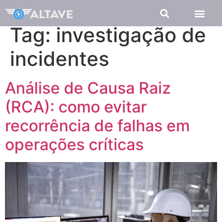
Tag:
investigação de
incidentes
Análise de Causa Raiz
(RCA): como evitar
recorrência de falhas em
operações críticas