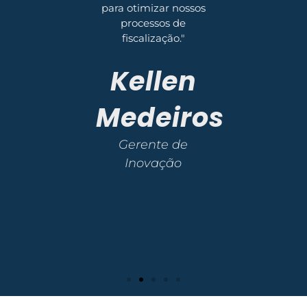
solícitos. Eu
para otimizar nossos
ndaria o
processos de
Asset M
 a outras
fiscalização."
esas."
Kellen
tan
Medeiros
asco
Gerente de
nador de
Inovação
rações