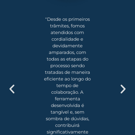
xperiência
"Desde os primeiros
“A parcer
 o uso do
trâmites, fomos
ALTAVE no
 tem sido
atendidos com
como as 
sistema vem
cordialidade e
conseguem
ndo nossa
devidamente
soluções cri
de QSMS na
amparados, com
execução 
ção de um
todas as etapas do
atende
mais seguro
processo sendo
demandas d
nossas
tratadas de maneira
de nossos 
ões e para
eficiente ao longo do
sempre em
laboradores.
tempo de
amplia
da contribui
colaboração. A
seguran
 serviço
ferramenta
uptime ope
o de forma
desenvolvida é
iva, sempre
tangível e, sem
Lu
to buscando
sombra de dúvidas,
ação de
contribuirá
So
s, aberto a
significativamente