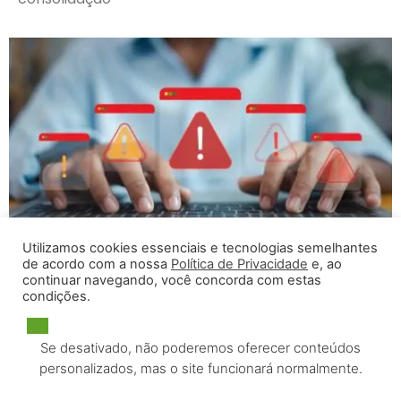
Utilizamos cookies essenciais e tecnologias semelhantes
Fadiga de alertas: como o excesso
de acordo com a nossa
Política de Privacidade
e, ao
continuar navegando, você concorda com estas
compromete a gestão de riscos
condições.
A fadiga de alertas é um desafio crescente em
ambientes industriais e operações críticas.
Se desativado, não poderemos oferecer conteúdos
Sistemas de monitoramento, como câmeras
personalizados, mas o site funcionará normalmente.
inteligentes e ferramentas analíticas, geram