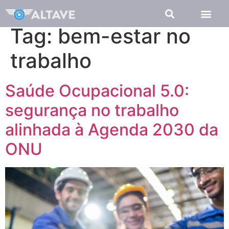
Tag:
bem-estar no
trabalho
Saúde Ocupacional 5.0:
segurança no trabalho
alinhada à Agenda 2030 da
ONU