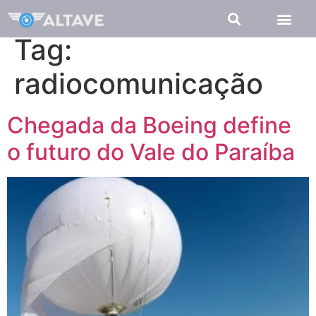
Tag:
radiocomunicação
Chegada da Boeing define
o futuro do Vale do Paraíba