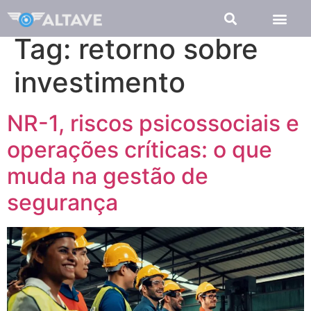
Tag:
retorno sobre
investimento
NR-1, riscos psicossociais e
operações críticas: o que
muda na gestão de
segurança