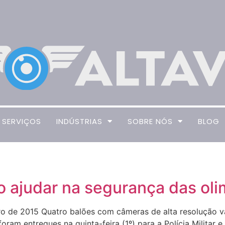
SERVIÇOS
INDÚSTRIAS
SOBRE NÓS
BLOG
 ajudar na segurança das oli
ro de 2015 Quatro balões com câmeras de alta resolução 
am entregues na quinta-feira (1º) para a Polícia Militar e