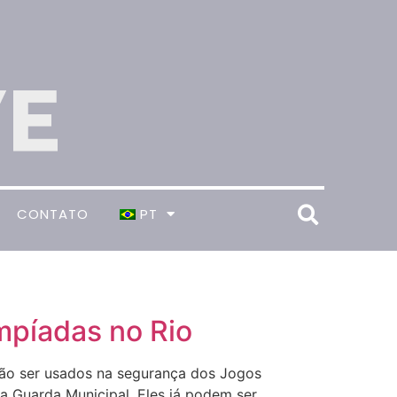
CONTATO
PT
mpíadas no Rio
vão ser usados na segurança dos Jogos
 a Guarda Municipal. Eles já podem ser