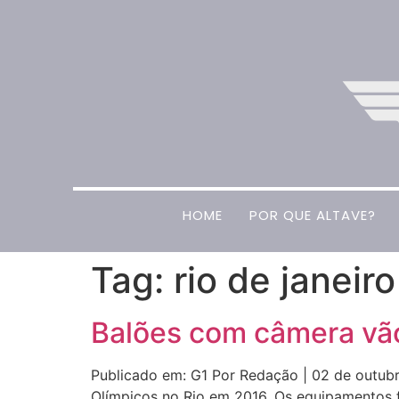
HOME
POR QUE ALTAVE?
Tag:
rio de janeiro
Balões com câmera vão
Publicado em: G1 Por Redação | 02 de outub
Olímpicos no Rio em 2016. Os equipamentos for