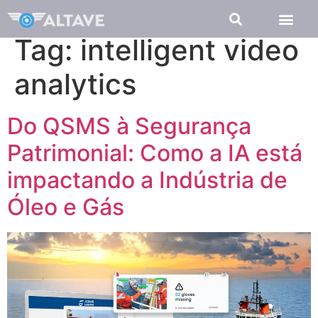
Tag:
intelligent video
analytics
Do QSMS à Segurança
Patrimonial: Como a IA está
impactando a Indústria de
Óleo e Gás