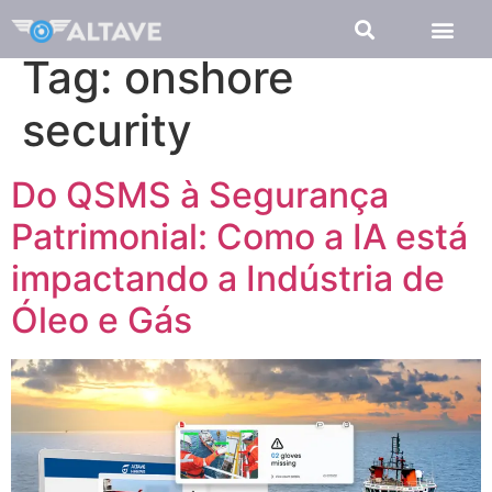
Tag:
onshore
security
Do QSMS à Segurança
Patrimonial: Como a IA está
impactando a Indústria de
Óleo e Gás