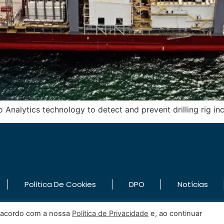
 Analytics technology to detect and prevent drilling rig in
|
|
|
Política De Cookies
DPO
Notícias
e acordo com a nossa
Política de Privacidade
e, ao continuar