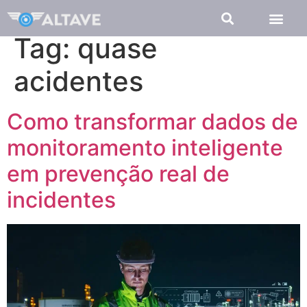
Tag:
quase
acidentes
Como transformar dados de
monitoramento inteligente
em prevenção real de
incidentes