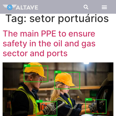
Tag:
setor portuários
The main PPE to ensure
safety in the oil and gas
sector and ports