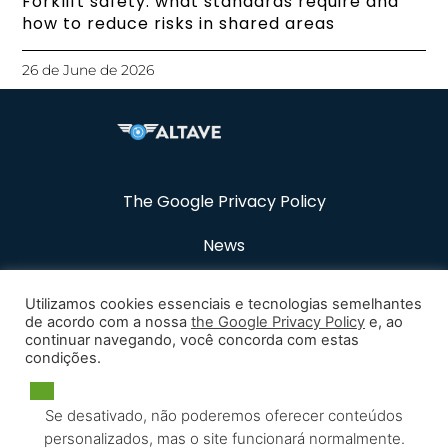
Forklift safety: what standards require and
how to reduce risks in shared areas
26 de June de 2026
The Google Privacy Policy
News
Resources
Utilizamos cookies essenciais e tecnologias semelhantes
de acordo com a nossa
the Google Privacy Policy
e, ao
Career
continuar navegando, você concorda com estas
condições.
Contact
Se desativado, não poderemos oferecer conteúdos
personalizados, mas o site funcionará normalmente.